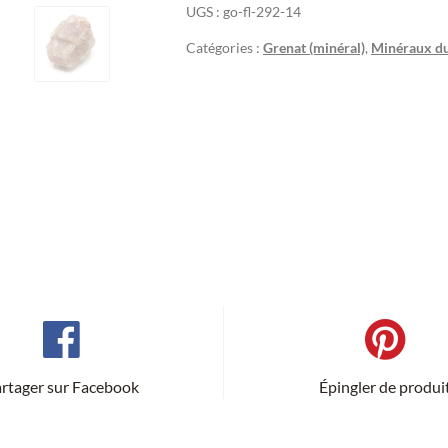
UGS :
go-fl-292-14
Catégories :
Grenat (minéral)
,
Minéraux d
rtager sur Facebook
Épingler de produi