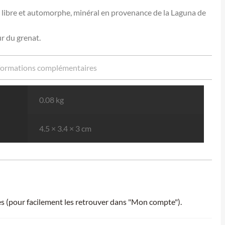
e, libre et automorphe, minéral en provenance de la Laguna de
r du grenat.
formations complémentaires
0.08 kg
4.5 × 3.4 × 3 cm
ies (pour facilement les retrouver dans "Mon compte").