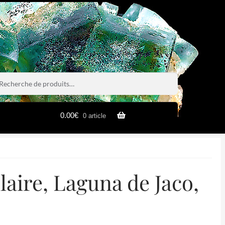
rche
rche
0.00
€
0 article
laire, Laguna de Jaco,