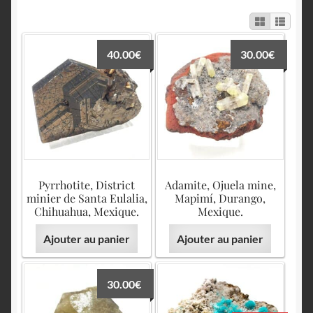
English
40.00
€
30.00
€
Pyrrhotite, District
Adamite, Ojuela mine,
minier de Santa Eulalia,
Mapimí, Durango,
Chihuahua, Mexique.
Mexique.
Ajouter au panier
Ajouter au panier
30.00
€