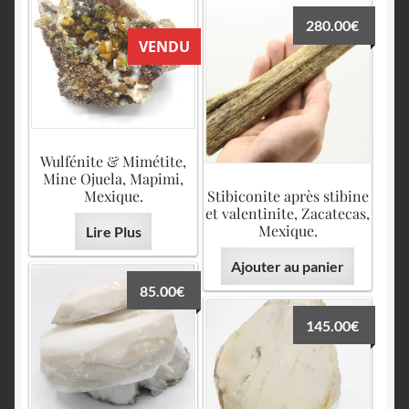
280.00
€
VENDU
Wulfénite & Mimétite,
Mine Ojuela, Mapimi,
Mexique.
Stibiconite après stibine
et valentinite, Zacatecas,
Mexique.
Lire Plus
Ajouter au panier
85.00
€
145.00
€