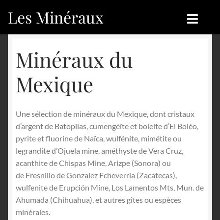
Les Minéraux
Aller
Aller
à
au
la
contenu
Accueil
Accueil
Minéraux du
navigation
Catégories
Boutique
Mexique
Nouveautés
Nouveautés
Une sélection de minéraux du Mexique, dont cristaux
Achat
Blog
d’argent de Batopilas, cumengéïte et boleite d’El Boléo,
pyrite et fluorine de Naïca, wulfénite, mimétite ou
Mon compte
Achat
legrandite d’Ojuela mine, améthyste de Vera Cruz,
acanthite de Chispas Mine, Arizpe (Sonora) ou
Blog
Contactez-nous
de Fresnillo de Gonzalez Echeverria (Zacatecas),
wulfenite de Erupción Mine, Los Lamentos Mts, Mun. de
Sites amis
Français
Ahumada (Chihuahua), et autres gîtes ou espèces
minérales.