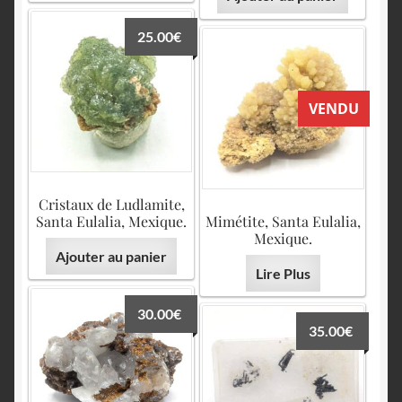
25.00
€
VENDU
Cristaux de Ludlamite,
Santa Eulalia, Mexique.
Mimétite, Santa Eulalia,
Mexique.
Ajouter au panier
Lire Plus
30.00
€
35.00
€