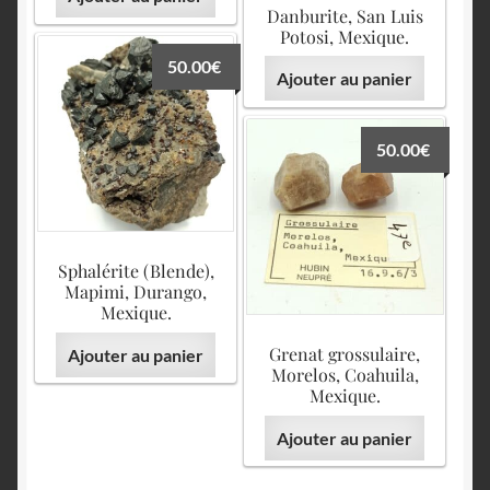
Danburite, San Luis
Potosi, Mexique.
50.00
€
Ajouter au panier
50.00
€
Sphalérite (Blende),
Mapimi, Durango,
Mexique.
Grenat grossulaire,
Ajouter au panier
Morelos, Coahuila,
Mexique.
Ajouter au panier