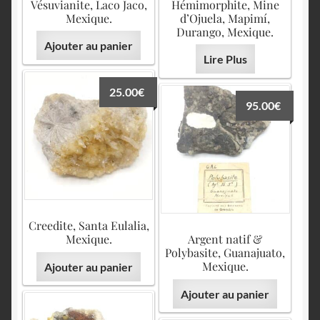
Vésuvianite, Laco Jaco,
Hémimorphite, Mine
Mexique.
d’Ojuela, Mapimí,
Durango, Mexique.
Ajouter au panier
Lire Plus
25.00
€
95.00
€
Creedite, Santa Eulalia,
Mexique.
Argent natif &
Polybasite, Guanajuato,
Mexique.
Ajouter au panier
Ajouter au panier