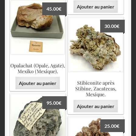
Ajouter au panier
45.00
€
30.00
€
Opalachat (Opale, Agate),
Mexiko (Mexique).
Stibiconite après
Ajouter au panier
Stibine, Zacatecas,
Mexique.
95.00
€
Ajouter au panier
25.00
€