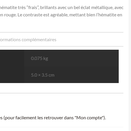
atite très “frais”, brillants avec un bel éclat métallique, avec
en rouge. Le contraste est agréable, mettant bien l’hématite en
formations complémentaires
0.075 kg
5.0 × 3.5 cm
ies (pour facilement les retrouver dans "Mon compte").