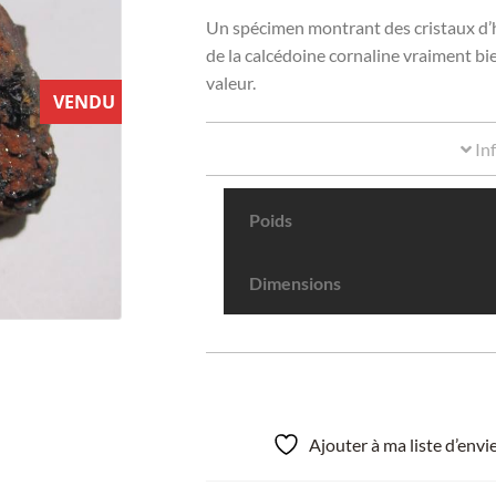
Un spécimen montrant des cristaux d’hém
de la calcédoine cornaline vraiment bi
valeur.
VENDU
In
Poids
Dimensions
Ajouter à ma liste d’env