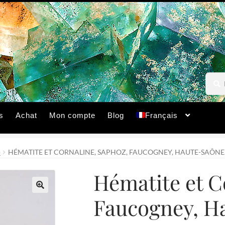
Reche
Reche
pour :
s
Achat
Mon compte
Blog
Français
)
HÉMATITE ET CORNALINE, SAPHOZ, FAUCOGNEY, HAUTE-SAÔNE
Hématite et C
Faucogney, H
🔍