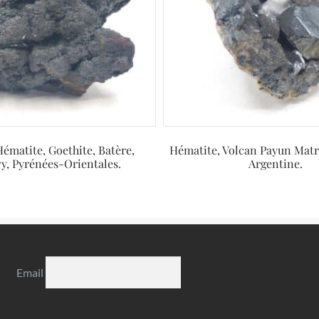
Hématite, Goethite, Batère,
Hématite, Volcan Payun Mat
y, Pyrénées-Orientales.
Argentine.
Email