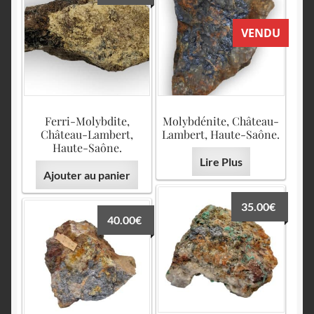
VENDU
Ferri-Molybdite,
Molybdénite, Château-
Château-Lambert,
Lambert, Haute-Saône.
Haute-Saône.
Lire Plus
Ajouter au panier
35.00
€
40.00
€