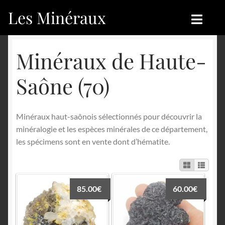
Les Minéraux
Aller
Aller
à
au
la
contenu
Accueil
Accueil
Minéraux de Haute-
navigation
Catégories
Boutique
Saône (70)
Nouveautés
Nouveautés
Minéraux haut-saônois sélectionnés pour découvrir la
Achat
Blog
minéralogie et les espèces minérales de ce département,
les spécimens sont en vente dont d’hématite.
Mon compte
Achat
Blog
Contactez-nous
85.00
€
60.00
€
Sites amis
Français