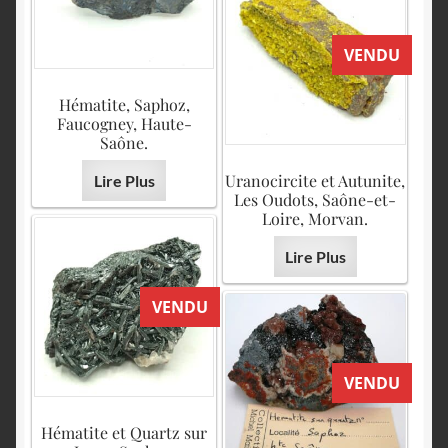
VENDU
Hématite, Saphoz,
Faucogney, Haute-
Saône.
Uranocircite et Autunite,
Lire Plus
Les Oudots, Saône-et-
Loire, Morvan.
Lire Plus
VENDU
VENDU
Hématite et Quartz sur