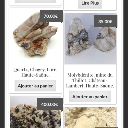
Lire Plus
70.00
€
35.00
€
Quartz, Chagey, Lure,
Haute-Saône.
Molybdénite, mine du
Thillot, Château-
Lambert, Haute-Saône.
Ajouter au panier
Ajouter au panier
400.00
€