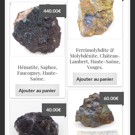
440.00
€
Ferrimolybdite &
Molybdénite, Château-
Lambert, Haute-Saône,
Hématite, Saphoz,
Vosges.
Faucogney, Haute-
Saône.
Ajouter au panier
Ajouter au panier
60.00
€
40.00
€