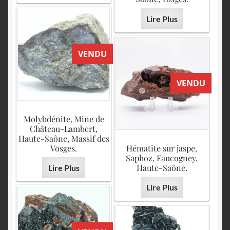
Lire Plus
VENDU
VENDU
Molybdénite, Mine de
Château-Lambert,
Haute-Saône, Massif des
Vosges.
Hématite sur jaspe,
Saphoz, Faucogney,
Haute-Saône.
Lire Plus
Lire Plus