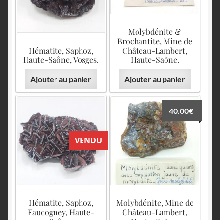
Molybdénite &
Brochantite, Mine de
Hématite, Saphoz,
Château-Lambert,
Haute-Saône, Vosges.
Haute-Saône.
Ajouter au panier
Ajouter au panier
40.00
€
VENDU
Hématite, Saphoz,
Molybdénite, Mine de
Faucogney, Haute-
Château-Lambert,