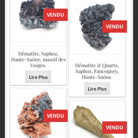
VENDU
VENDU
Hématite, Saphoz,
Haute-Saône, massif des
Vosges.
Hématite & Quartz,
Saphoz, Faucogney,
Haute-Saône.
Lire Plus
Lire Plus
VENDU
VENDU