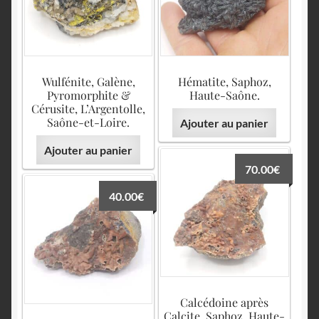
English
Wulfénite, Galène,
Hématite, Saphoz,
Pyromorphite &
Haute-Saône.
Cérusite, L’Argentolle,
Saône-et-Loire.
Ajouter au panier
Ajouter au panier
70.00
€
40.00
€
Calcédoine après
Calcite, Saphoz, Haute-