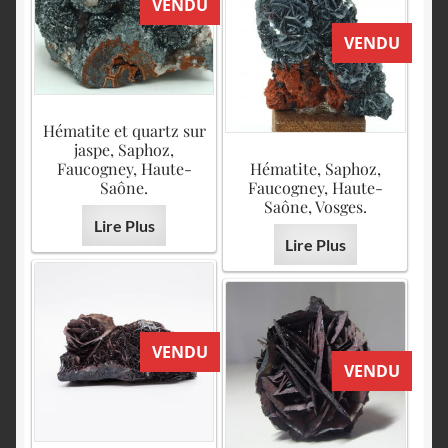
VENDU
VENDU
Hématite et quartz sur
jaspe, Saphoz,
Faucogney, Haute-
Hématite, Saphoz,
Saône.
Faucogney, Haute-
Saône, Vosges.
Lire Plus
Lire Plus
VENDU
VENDU