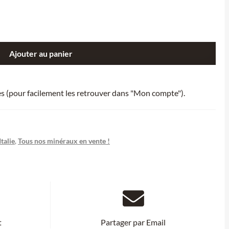
Ajouter au panier
ies (pour facilement les retrouver dans "Mon compte").
talie
,
Tous nos minéraux en vente !
t
Partager par Email