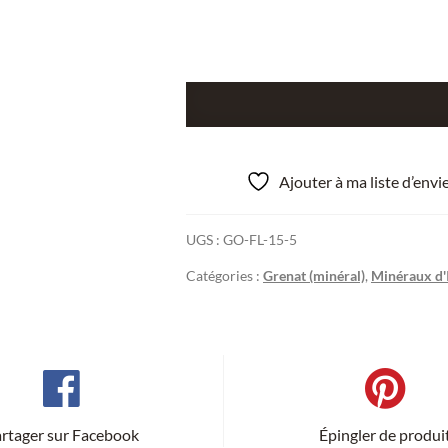
quantité
de
Grenat
et
Ajouter à ma liste d’env
cristaux
de
UGS :
GO-FL-15-5
clinochlore
provenant
Catégories :
Grenat (minéral)
,
Minéraux d'I
du
Val
d'Ala
en
Italie
rtager sur Facebook
Épingler de produi