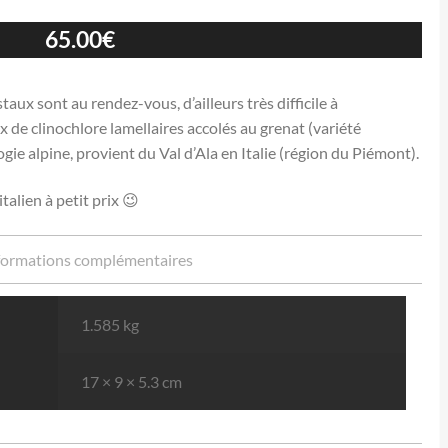
65.00
€
taux sont au rendez-vous, d’ailleurs très difficile à
 de clinochlore lamellaires accolés au grenat (variété
gie alpine, provient du Val d’Ala en Italie (région du Piémont).
alien à petit prix 😉
formations complémentaires
1.585 kg
17 × 9 × 5.3 cm