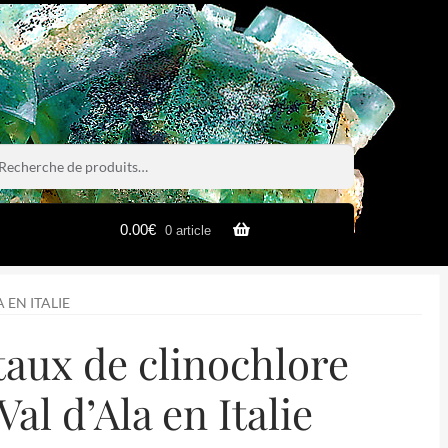
rche
rche
0.00
€
0 article
EN ITALIE
taux de clinochlore
al d’Ala en Italie