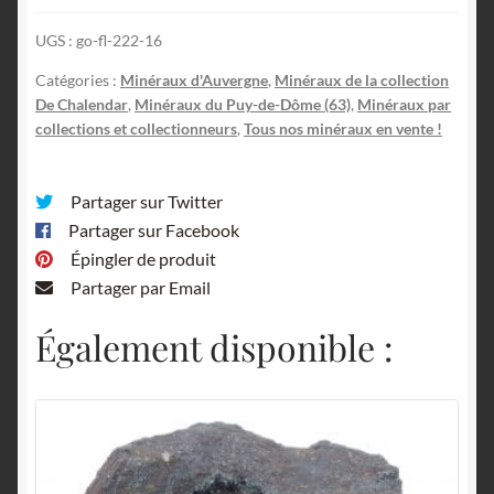
Besse,
UGS :
go-fl-222-16
Mont-
Dore,
Catégories :
Minéraux d'Auvergne
,
Minéraux de la collection
Puy-
De Chalendar
,
Minéraux du Puy-de-Dôme (63)
,
Minéraux par
de-
collections et collectionneurs
,
Tous nos minéraux en vente !
Dôme,
Auvergne.
Partager sur Twitter
Partager sur Facebook
Épingler de produit
Partager par Email
Également disponible :