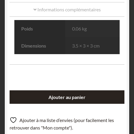
Informations complémentaires
Poids
0.06 kg
Dimensions
3.5 × 3 × 3 cm
quantité
Ajouter au panier
de
Hypersthène
dans
Ajouter à ma liste d’envies (pour facilement les
une
retrouver dans "Mon compte").
Andésite,