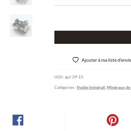
quantité
de
Ilvaite
et
Ajouter à ma liste d’env
quartz,
Boron
UGS :
gui-29-13
Quarry,
Dalnegorsk,
Catégories :
Ilvaïte (minéral)
,
Minéraux de 
Russie.