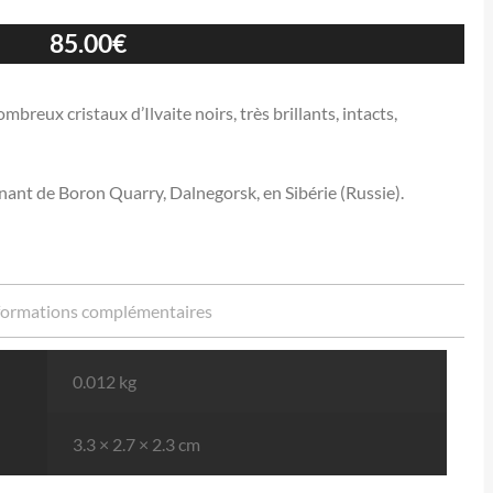
85.00
€
eux cristaux d’Ilvaite noirs, très brillants, intacts,
nant de Boron Quarry, Dalnegorsk, en Sibérie (Russie).
formations complémentaires
0.012 kg
3.3 × 2.7 × 2.3 cm