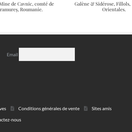
 Mine de Cavnic, comté de
Galène & Sidérose, Fillols
ramureș, Roumanie.
Orientales.
Email
ves
Conditions générales de vente
Sites amis
actez-nous