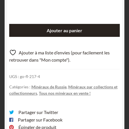
quantité
Ajouter au panier
de
Oxyde
de
Ajouter à ma liste d’envies (pour facilement les
Manganèse
retrouver dans "Mon compte").
(Pyrolusite),
Russie.
UGS :
go-fl-217-4
Catégories :
Minéraux de Russie
,
Minéraux par collections et
collectionneurs
,
Tous nos minéraux en vente !
Partager sur Twitter
Partager sur Facebook
Épingler de produit