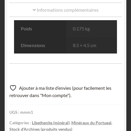
Informations complémentaires
Poids
0.175 kg
Dimensions
8.5 × 4.5 cm
Ajouter à ma liste d’envies (pour facilement les
retrouver dans "Mon compte").
UGS :
mmm1
Catégories :
Libethenite (minéral)
,
Minéraux du Portugal
,
Stock d'Archives (produits vendus)