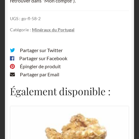
retrouver dans "Mon compte").
Cunha
Baixa,
UGS :
go-fl-58-2
Mangualde,
Portugal.
Catégorie :
Minéraux du Portugal
Partager sur Twitter
Partager sur Facebook
Épingler de produit
Partager par Email
Également disponible :