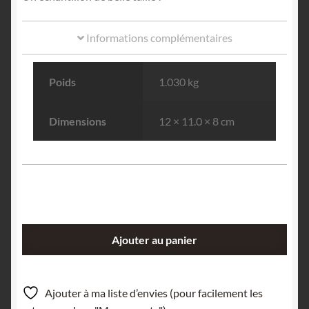
Informations complémentaires
Poids
1.030 kg
Dimensions
12 × 11.0 × 8 cm
quantité
Ajouter au panier
de
Hureaulite,
Mine
Ajouter à ma liste d’envies (pour facilement les
de