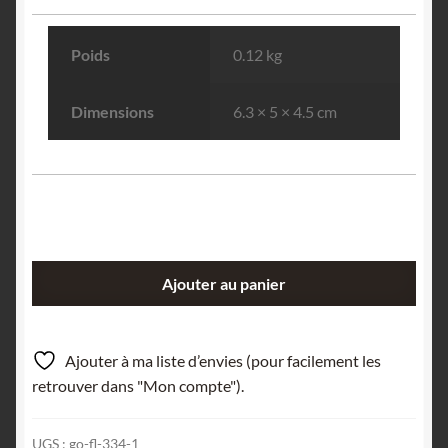
Poids
0.12 kg
Dimensions
6.3 × 5 × 4.5 cm
quantité
Ajouter au panier
de
Magnétite
&
Ajouter à ma liste d’envies (pour facilement les
Épidote,
retrouver dans "Mon compte").
Laila,
Gilgit,
UGS :
go-fl-334-1
Pakistan.