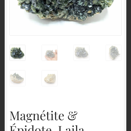
English
Magnétite &
Épidote, Laila,