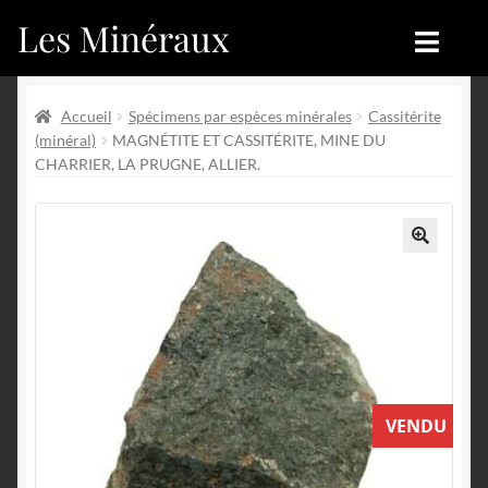
Les Minéraux
Aller
Aller
à
au
la
contenu
Accueil
Accueil
navigation
Accueil
Spécimens par espèces minérales
Cassitérite
(minéral)
MAGNÉTITE ET CASSITÉRITE, MINE DU
Catégories
Boutique
CHARRIER, LA PRUGNE, ALLIER.
Nouveautés
Nouveautés
Achat
Blog
🔍
Mon compte
Achat
Blog
Contactez-nous
VENDU
Sites amis
Français