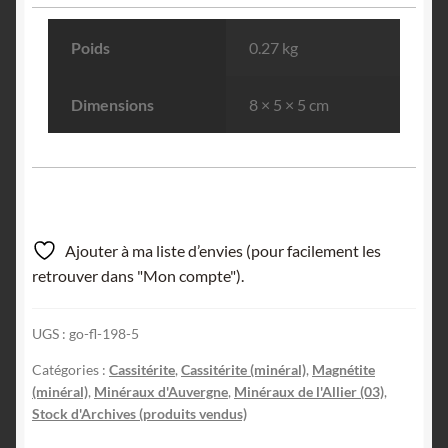
Poids
0.27 kg
Dimensions
8 × 5 × 5 cm
Ajouter à ma liste d’envies (pour facilement les
retrouver dans "Mon compte").
UGS :
go-fl-198-5
Catégories :
Cassitérite
,
Cassitérite (minéral)
,
Magnétite
(minéral)
,
Minéraux d'Auvergne
,
Minéraux de l'Allier (03)
,
Stock d'Archives (produits vendus)