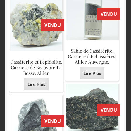
VENDU
VENDU
Sable de Cassitérite,
Carrière d’Echassières,
Cassitérite et Lépidolite,
Allier, Auvergne.
Carrière de Beauvoir, La
Bosse, Allier.
Lire Plus
Lire Plus
VENDU
VENDU