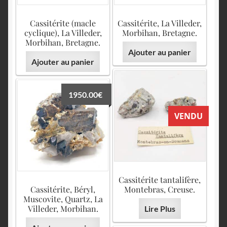
Cassitérite (macle
Cassitérite, La Villeder,
cyclique), La Villeder,
Morbihan, Bretagne.
Morbihan, Bretagne.
Ajouter au panier
Ajouter au panier
1950.00
€
VENDU
Cassitérite tantalifère,
Cassitérite, Béryl,
Montebras, Creuse.
Muscovite, Quartz, La
Villeder, Morbihan.
Lire Plus