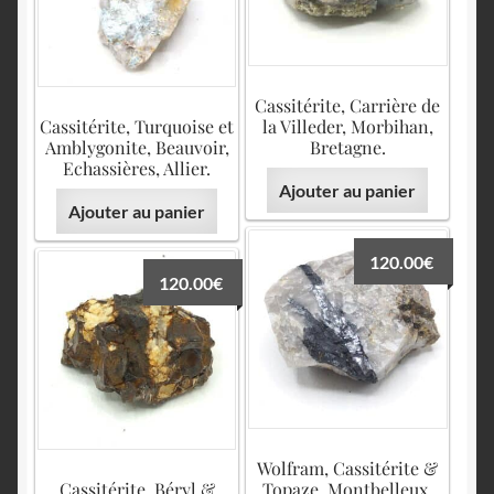
Cassitérite, Carrière de
Cassitérite, Turquoise et
la Villeder, Morbihan,
Amblygonite, Beauvoir,
Bretagne.
Echassières, Allier.
Ajouter au panier
Ajouter au panier
120.00
€
120.00
€
Wolfram, Cassitérite &
Cassitérite, Béryl &
Topaze, Montbelleux,