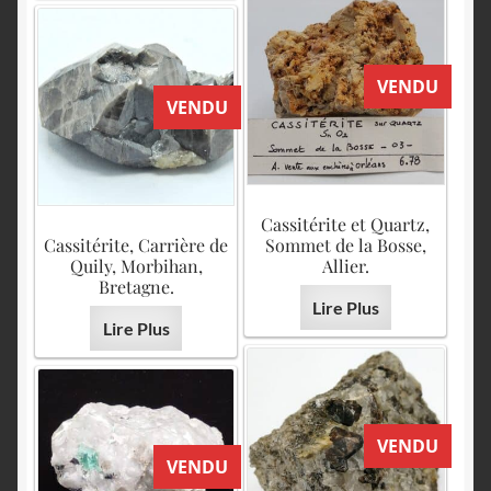
VENDU
VENDU
Cassitérite et Quartz,
Cassitérite, Carrière de
Sommet de la Bosse,
Quily, Morbihan,
Allier.
Bretagne.
Lire Plus
Lire Plus
VENDU
VENDU