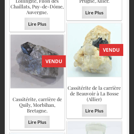
Löllingite, Filon des
Prugne, Allier.
Chaillats, Puy-de-Dôme,
Auvergne.
Lire Plus
Lire Plus
VENDU
VENDU
Cassitérite de la carrière
de Beauvoir à La Bosse
Cassitérite, carrière de
(Allier)
Quily, Morbihan,
Bretagne.
Lire Plus
Lire Plus