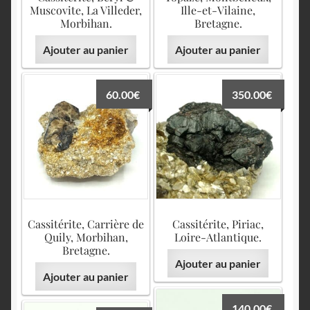
Muscovite, La Villeder,
Ille-et-Vilaine,
Morbihan.
Bretagne.
Ajouter au panier
Ajouter au panier
60.00
€
350.00
€
Cassitérite, Carrière de
Cassitérite, Piriac,
Quily, Morbihan,
Loire-Atlantique.
Bretagne.
Ajouter au panier
Ajouter au panier
140.00
€