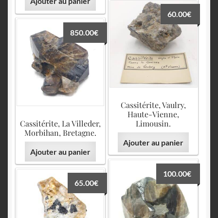
Ajouter au panier
60.00
€
850.00
€
Cassitérite, Vaulry,
Haute-Vienne,
Cassitérite, La Villeder,
Limousin.
Morbihan, Bretagne.
Ajouter au panier
Ajouter au panier
100.00
€
65.00
€