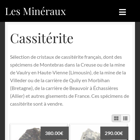
Les Minéraux
Aller
Aller
à
au
la
contenu
Accueil
Accueil
Cassitérite
navigation
Catégories
Boutique
Sélection de cristaux de cassitérite français, dont des
Nouveautés
Nouveautés
spécimens de Montebras dans la Creuse ou de la mine
de Vaulry en Haute-Vienne (Limousin), de la mine de la
Achat
Blog
Villeder ou de la carrière de Quily en Morbihan
(Bretagne), de la carrière de Beauvoir à Échassières
Mon compte
Achat
(Allier) et autres gisements de France. Ces spécimens de
cassitérite sont à vendre.
Blog
Contactez-nous
Sites amis
Français
380.00
€
290.00
€