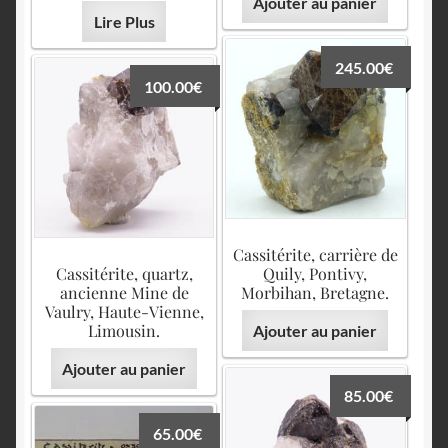
Ajouter au panier
Lire Plus
245.00
€
100.00
€
Cassitérite, carrière de
Cassitérite, quartz,
Quily, Pontivy,
ancienne Mine de
Morbihan, Bretagne.
Vaulry, Haute-Vienne,
Limousin.
Ajouter au panier
Ajouter au panier
85.00
€
65.00
€