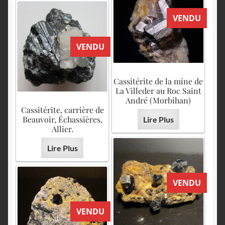
VENDU
VENDU
Cassitérite de la mine de
La Villeder au Roc Saint
André (Morbihan)
Cassitérite, carrière de
Beauvoir, Échassières,
Lire Plus
Allier.
Lire Plus
VENDU
VENDU