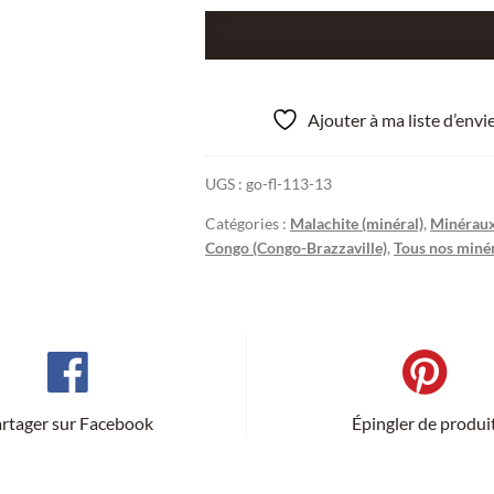
quantité
de
Malachite
et
Ajouter à ma liste d’env
Chrysocolle,
Mashamba,
UGS :
go-fl-113-13
Katanga,
République
Catégories :
Malachite (minéral)
,
Minéraux 
Démocratique
Congo (Congo-Brazzaville)
,
Tous nos minér
du
Congo.
rtager sur Facebook
Épingler de produi