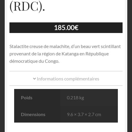
(RDC).
185.00
€
Stalactite creuse de malachite, d’un beau vert scintillant
provenant de la région de Katanga en République
démocratique du Congo.
Informations complémentaires
Poids
0.218 kg
Dimensions
9.6 × 3.7 × 2.7 cm