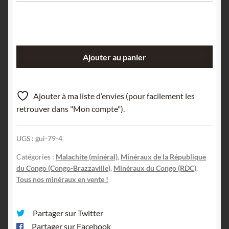
quantité
Ajouter au panier
de
Malachite
stalactiforme,
Ajouter à ma liste d’envies (pour facilement les
Katanga,
retrouver dans "Mon compte").
Congo
(RDC).
UGS :
gui-79-4
Catégories :
Malachite (minéral)
,
Minéraux de la République
du Congo (Congo-Brazzaville)
,
Minéraux du Congo (RDC)
,
Tous nos minéraux en vente !
Partager sur Twitter
Partager sur Facebook