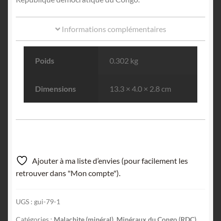
Informations complémentaires
Poids
0.302 kg
Dimensions
13.3 × 4.0 × 2.8 cm
Ajouter à ma liste d’envies (pour facilement les
retrouver dans "Mon compte").
UGS :
gui-79-1
Catégories :
Malachite (minéral)
,
Minéraux du Congo (RDC)
,