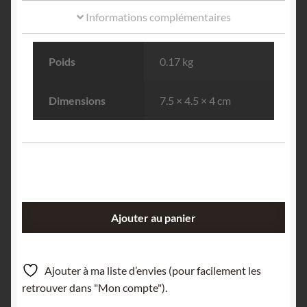
Informations complémentaires
Poids
0.17 kg
Dimensions
7.5 × 4.5 × 4 cm
quantité
Ajouter au panier
de
Cobaltocalcite,
Musonoï,
Ajouter à ma liste d’envies (pour facilement les
Katanga,
retrouver dans "Mon compte").
République