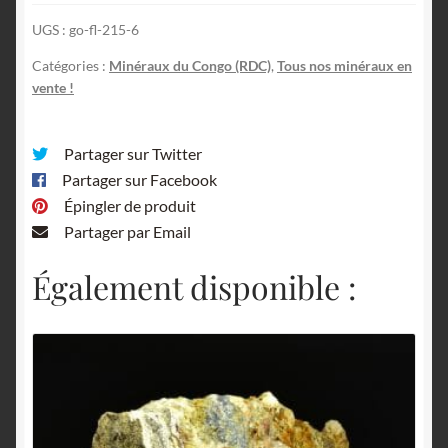
Démocratique
UGS :
go-fl-215-6
du
Congo.
Catégories :
Minéraux du Congo (RDC)
,
Tous nos minéraux en
vente !
Partager sur Twitter
Partager sur Facebook
Épingler de produit
Partager par Email
Également disponible :