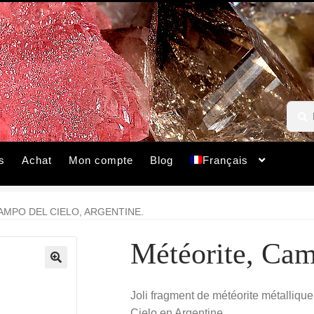
Reche
Rech
pour :
s
Achat
Mon compte
Blog
Français
AMPO DEL CIELO, ARGENTINE.
Météorite, Cam
🔍
Joli fragment de météorite métalliq
Cielo en Argentine.