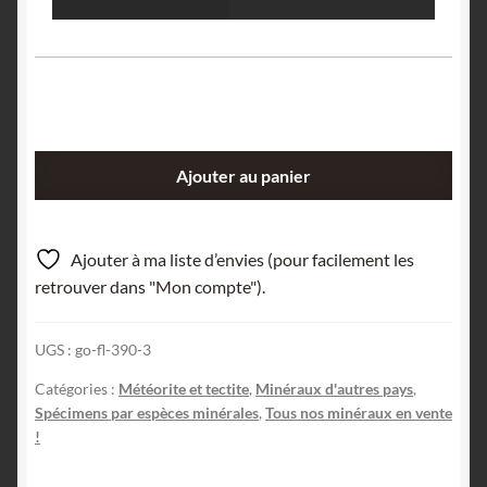
quantité
Ajouter au panier
de
Tectite
de
Ajouter à ma liste d’envies (pour facilement les
Thaïlande.
retrouver dans "Mon compte").
UGS :
go-fl-390-3
Catégories :
Météorite et tectite
,
Minéraux d'autres pays
,
Spécimens par espèces minérales
,
Tous nos minéraux en vente
!