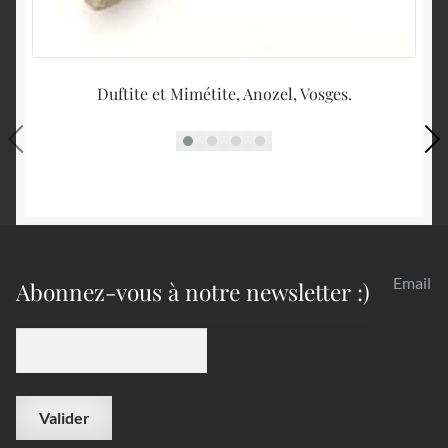
Duftite et Mimétite, Anozel, Vosges.
Bo
Email
Abonnez-vous à notre newsletter :)