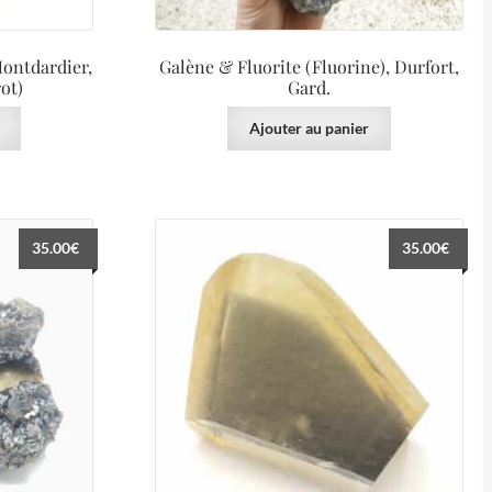
Montdardier,
Galène & Fluorite (Fluorine), Durfort,
ot)
Gard.
Ajouter au panier
35.00
€
35.00
€