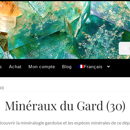
Reche
Reche
pour :
s
Achat
Mon compte
Blog
Français
0)
Minéraux du Gard (30)
ouvrir la minéralogie gardoise et les espèces minérales de ce dé