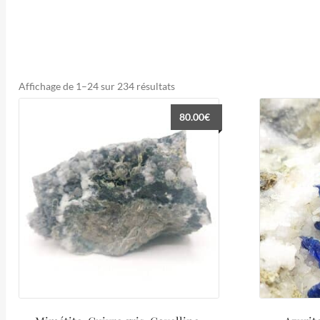
Trié
Affichage de 1–24 sur 234 résultats
du
80.00
€
plus
récent
au
plus
ancien