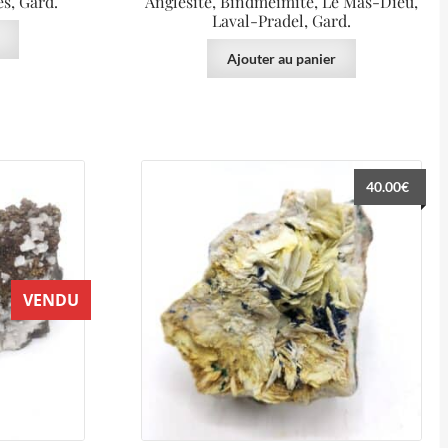
s, Gard.
Anglésite, Bindmeimite, Le Mas-Dieu,
Laval-Pradel, Gard.
Ajouter au panier
40.00
€
VENDU