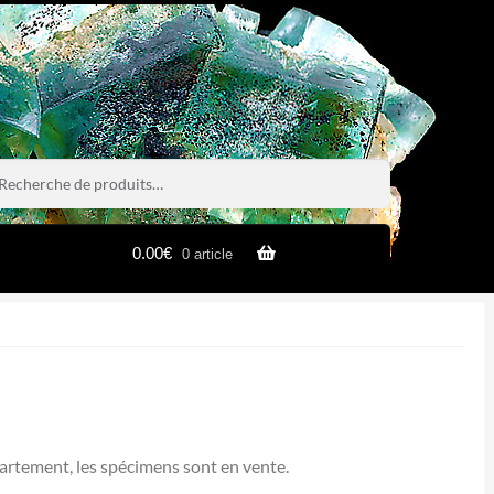
rche
rche
0.00
€
0 article
partement, les spécimens sont en vente.