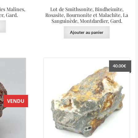
des Malines,
Lot de Smithsonite, Bindheimite,
r, Gard.
Rosasite, Bournonite et Malachite, La
Sanguinède, Montdardier, Gard.
Ajouter au panier
40.00
€
VENDU