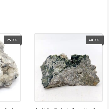
25.00
€
60.00
€