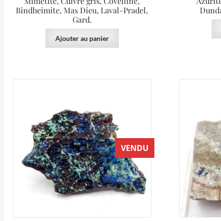
Mimétite, Cuivre gris, Covelline,
Azurit
Bindheimite, Mas Dieu, Laval-Pradel,
Dunda
Gard.
Ajouter au panier
VENDU