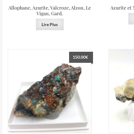
Allophane, Azurite, Valcroze, Alzon, Le
Azurite et
Vigan, Gard.
Lire Plus
150.00
€