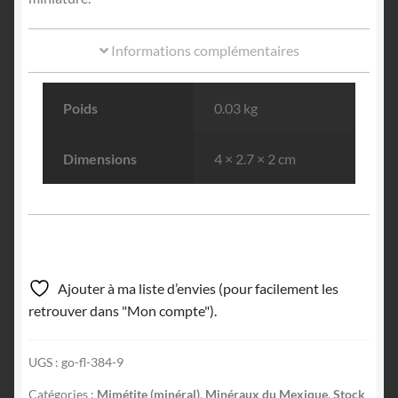
Informations complémentaires
Poids
0.03 kg
Dimensions
4 × 2.7 × 2 cm
Ajouter à ma liste d’envies (pour facilement les
retrouver dans "Mon compte").
UGS :
go-fl-384-9
Catégories :
Mimétite (minéral)
,
Minéraux du Mexique
,
Stock