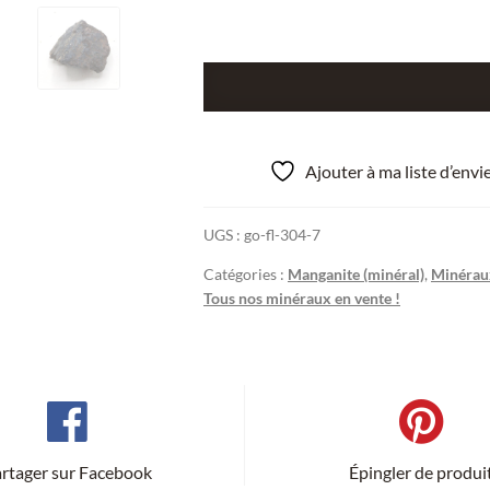
quantité
de
Minerai
de
Ajouter à ma liste d’env
Manganèse,
Usine
UGS :
go-fl-304-7
du
Giffre,
Catégories :
Manganite (minéral)
,
Minéraux
Haute-
Tous nos minéraux en vente !
Savoie.
rtager sur Facebook
Épingler de produi