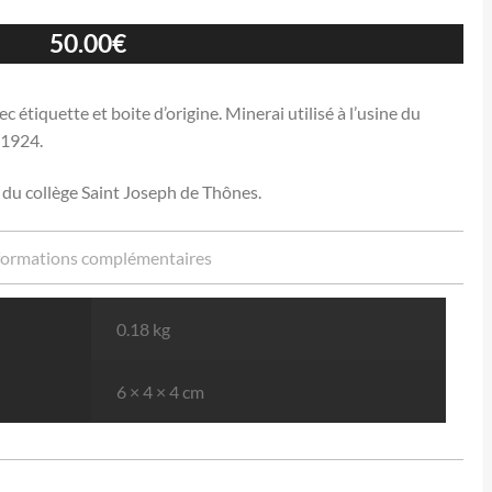
50.00
€
étiquette et boite d’origine. Minerai utilisé à l’usine du
 1924.
 du collège Saint Joseph de Thônes.
formations complémentaires
0.18 kg
6 × 4 × 4 cm