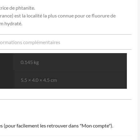
rice de phtanite.
rance) est la localité la plus connue pour ce fluorure de
m hydraté.
formations complémentaires
0.145 kg
5.5 × 4.0 × 4.5 cm
ies (pour facilement les retrouver dans "Mon compte").