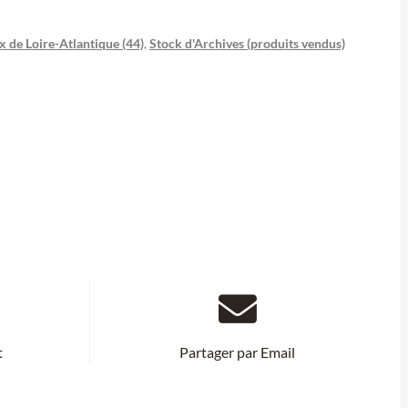
 de Loire-Atlantique (44)
,
Stock d'Archives (produits vendus)
t
Partager par Email