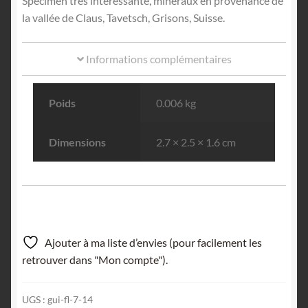
Spécimen très intéressante, minéraux en provenance de
la vallée de Claus, Tavetsch, Grisons, Suisse.
Informations complémentaires
Poids
0.006 kg
Dimensions
2.7 × 2.5 × 1.6 cm
Ajouter à ma liste d’envies (pour facilement les
retrouver dans "Mon compte").
UGS :
gui-fl-7-14