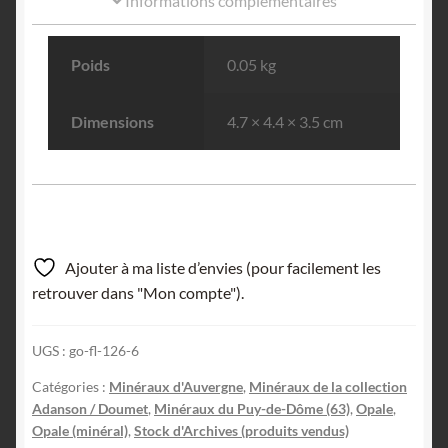
Informations complémentaires
Poids
0.05 kg
Dimensions
4.7 × 4.4 × 3.5 cm
Ajouter à ma liste d’envies (pour facilement les
retrouver dans "Mon compte").
UGS :
go-fl-126-6
Catégories :
Minéraux d'Auvergne
,
Minéraux de la collection
Adanson / Doumet
,
Minéraux du Puy-de-Dôme (63)
,
Opale
,
Opale (minéral)
,
Stock d'Archives (produits vendus)