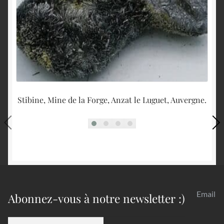
Stibine, Mine de la Forge, Anzat le Luguet, Auvergne.
T
Email
Abonnez-vous à notre newsletter :)