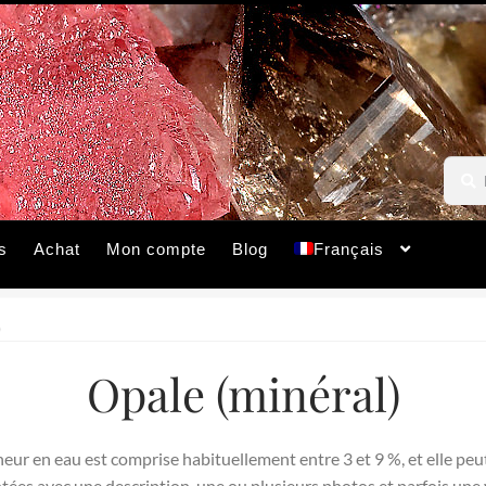
Reche
Reche
pour :
s
Achat
Mon compte
Blog
Français
)
Opale (minéral)
neur en eau est comprise habituellement entre 3 et 9 %, et elle pe
ntées avec une description, une ou plusieurs photos et parfois une 