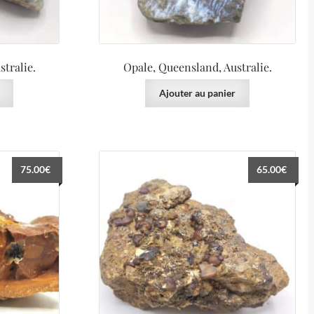
tralie.
Opale, Queensland, Australie.
Ajouter au panier
75.00
€
65.00
€