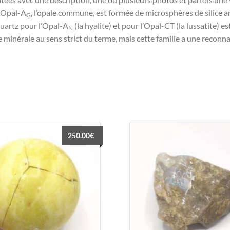
L’Opal-A
, l’opale commune, est formée de microsphères de silice 
G
 quartz pour l’Opal-A
(la hyalite) et pour l’Opal-CT (la lussatite) e
N
ce minérale au sens strict du terme, mais cette famille a une reconnai
250.00
€