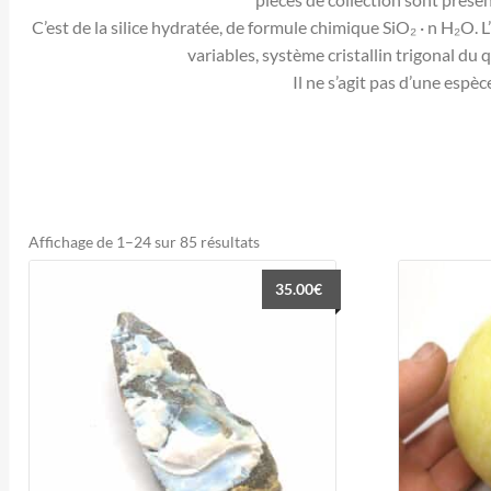
C’est de la silice hydratée, de formule chimique SiO₂ · n H₂O. 
variables, système cristallin trigonal du
Il ne s’agit pas d’une espè
Trié
Affichage de 1–24 sur 85 résultats
du
35.00
€
plus
récent
au
plus
ancien