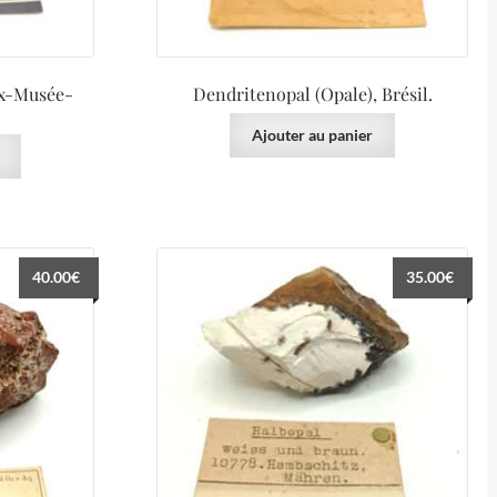
Ex-Musée-
Dendritenopal (Opale), Brésil.
Ajouter au panier
40.00
€
35.00
€