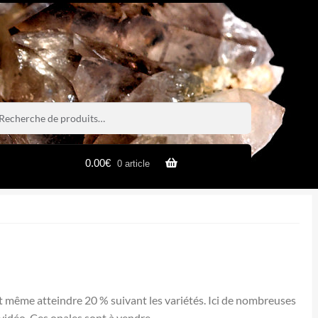
rche
rche
0.00
€
0 article
ut même atteindre 20 % suivant les variétés. Ici de nombreuses
vidéo. Ces opales sont à vendre.