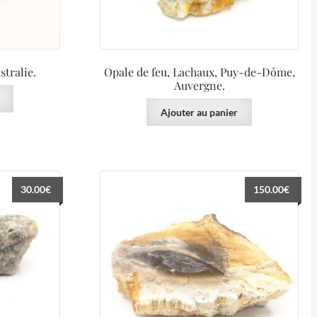
tralie.
Opale de feu, Lachaux, Puy-de-Dôme,
Auvergne.
Ajouter au panier
30.00
€
150.00
€