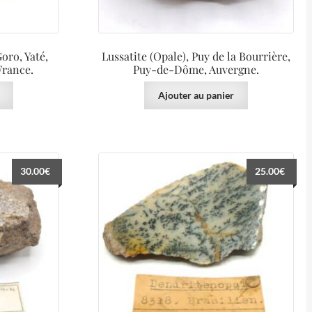
oro, Yaté,
Lussatite (Opale), Puy de la Bourrière,
France.
Puy-de-Dôme, Auvergne.
Ajouter au panier
30.00
€
25.00
€