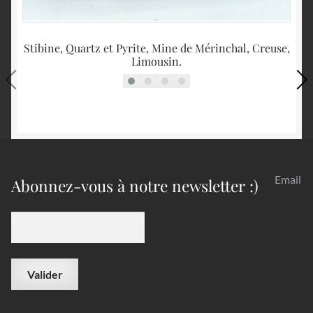
Stibine, Quartz et Pyrite, Mine de Mérinchal, Creuse,
B
Limousin.
Email
Abonnez-vous à notre newsletter :)