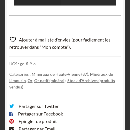
Ajouter à ma liste d’envies (pour facilement les
retrouver dans "Mon compte").
UGS :
go-fl-9-o
Catégories :
Minéraux de Haute-Vienne (87)
,
Minéraux du
Limousin
,
Or
,
Or natif (minéral)
,
Stock d'Archives (produits
vendus)
Partager sur Twitter
Partager sur Facebook
Épingler de produit
Partager par Email