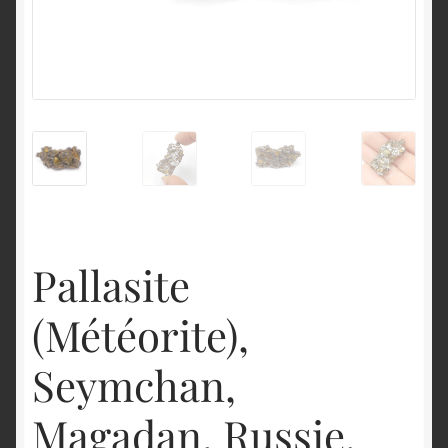
English
Pallasite
(Météorite),
Seymchan,
Magadan, Russie.