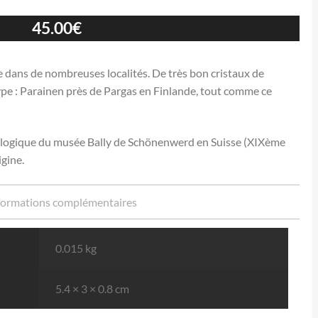
45.00
€
 dans de nombreuses localités. De très bon cristaux de
ype : Parainen près de Pargas en Finlande, tout comme ce
ralogique du musée Bally de Schönenwerd en Suisse (XIXème
igine.
formations complémentaires
0.015 kg
5.4 × 3 × 0.8 cm