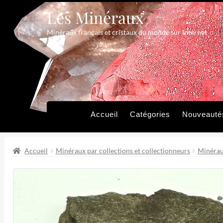
Les Minéraux
Aller
Aller
à
au
Minéraux français et cristaux du monde sur Internet
la
contenu
navigation
Accueil
Catégories
Nouveauté
Accueil
Minéraux par collections et collectionneurs
Minérau