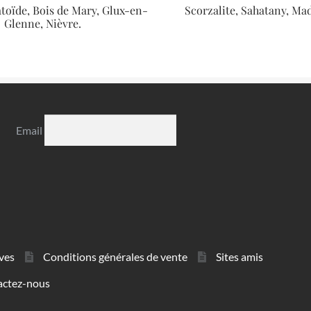
toïde, Bois de Mary, Glux-en-
Scorzalite, Sahatany, Ma
Glenne, Nièvre.
Email
ves
Conditions générales de vente
Sites amis
actez-nous