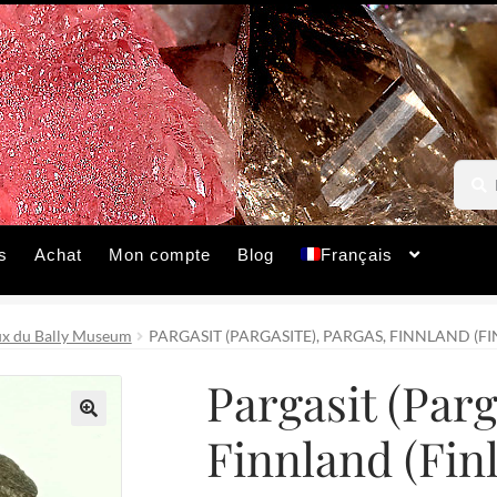
Reche
Reche
pour :
s
Achat
Mon compte
Blog
Français
x du Bally Museum
PARGASIT (PARGASITE), PARGAS, FINNLAND (FI
Pargasit (Parg
Finnland (Fin
🔍