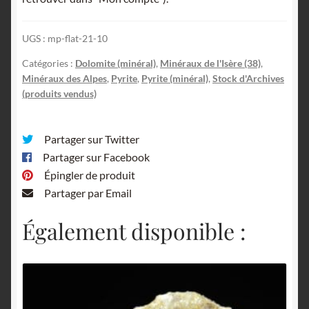
UGS :
mp-flat-21-10
Catégories :
Dolomite (minéral)
,
Minéraux de l'Isère (38)
,
Minéraux des Alpes
,
Pyrite
,
Pyrite (minéral)
,
Stock d'Archives
(produits vendus)
Partager sur Twitter
Partager sur Facebook
Épingler de produit
Partager par Email
Également disponible :