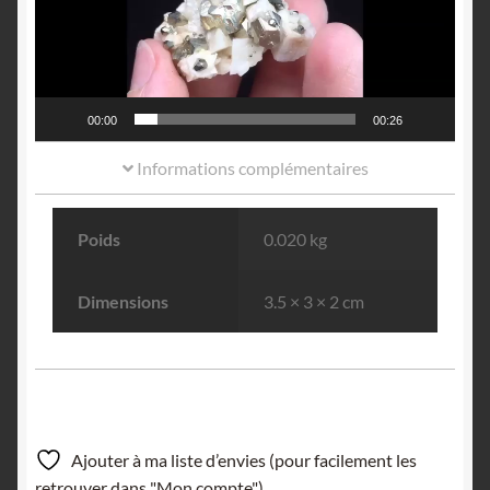
00:00
00:26
Informations complémentaires
Poids
0.020 kg
Dimensions
3.5 × 3 × 2 cm
Ajouter à ma liste d’envies (pour facilement les
retrouver dans "Mon compte").