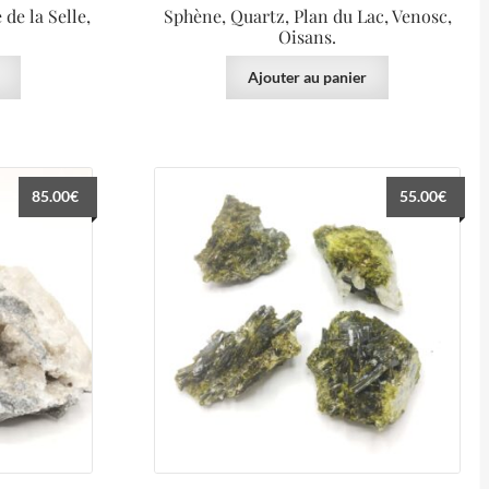
de la Selle,
Sphène, Quartz, Plan du Lac, Venosc,
Oisans.
Ajouter au panier
85.00
€
55.00
€