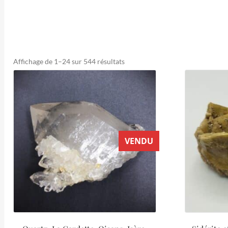
Trié
Affichage de 1–24 sur 544 résultats
du
plus
récent
au
plus
ancien
VENDU