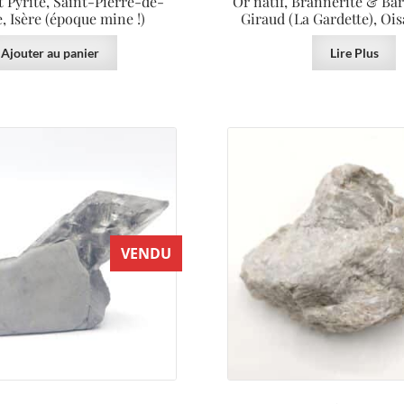
t Pyrite, Saint-Pierre-de-
Or natif, Brannérite & Bar
, Isère (époque mine !)
Giraud (La Gardette), Ois
Ajouter au panier
Lire Plus
VENDU