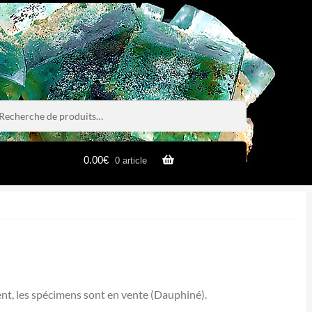
rche
rche
0.00
€
0 article
ent, les spécimens sont en vente (Dauphiné).