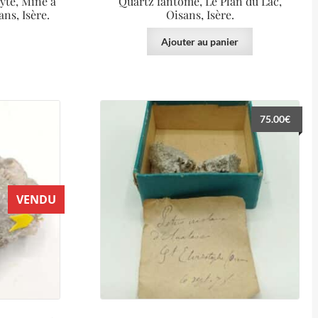
yte, Mine à
Quartz fantôme, Le Plan du Lac,
ans, Isère.
Oisans, Isère.
Ajouter au panier
75.00
€
VENDU