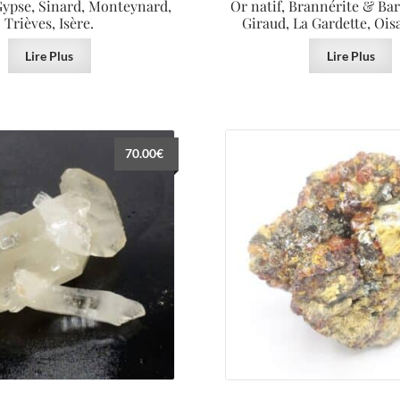
Gypse, Sinard, Monteynard,
Or natif, Brannérite & Bar
Trièves, Isère.
Giraud, La Gardette, Oisa
Lire Plus
Lire Plus
70.00
€