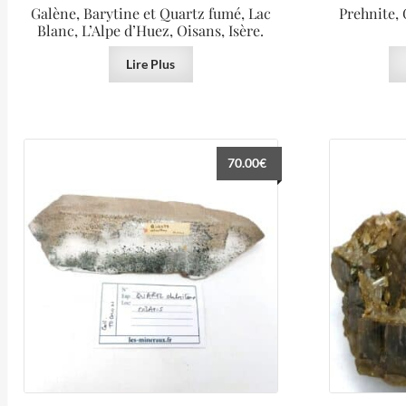
Galène, Barytine et Quartz fumé, Lac
Prehnite, 
Blanc, L’Alpe d’Huez, Oisans, Isère.
Lire Plus
70.00
€