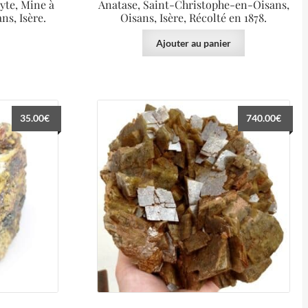
yte, Mine à
Anatase, Saint-Christophe-en-Oisans,
ns, Isère.
Oisans, Isère, Récolté en 1878.
Ajouter au panier
35.00
€
740.00
€