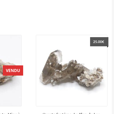
25.00
€
VENDU