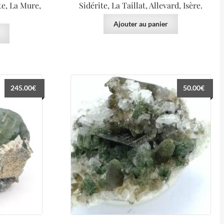
te, La Mure,
Sidérite, La Taillat, Allevard, Isère.
Ajouter au panier
245.00
€
50.00
€