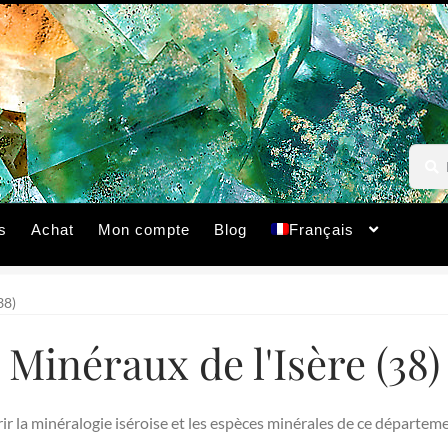
Reche
Reche
pour :
s
Achat
Mon compte
Blog
Français
38)
Minéraux de l'Isère (38)
r la minéralogie iséroise et les espèces minérales de ce départem