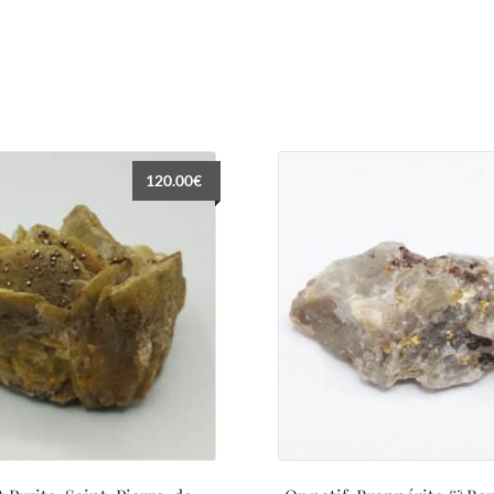
120.00
€