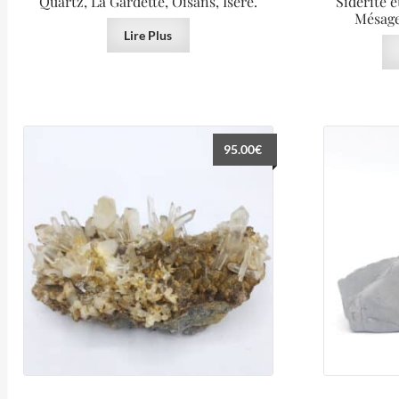
Quartz, La Gardette, Oisans, Isère.
Sidérite e
Mésage
Lire Plus
95.00
€