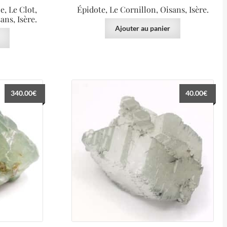
e, Le Clot,
Épidote, Le Cornillon, Oisans, Isère.
ns, Isère.
Ajouter au panier
340.00
€
40.00
€