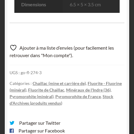
Dimensions
6.5 × 5 × 3.5 cm
Ajouter à ma liste d’envies (pour facilement les
retrouver dans "Mon compte").
UGS :
go-fl-274-3
Catégories :
Chaillac (mine et carrière de)
,
Fluorite - Fluorine
(minéral)
,
Fluorite de Chaillac
,
Minéraux de l'Indre (36)
,
Pyromorphite (minéral)
,
Pyromorphite de France
,
Stock
d'Archives (produits vendus)
Partager sur Twitter
Partager sur Facebook