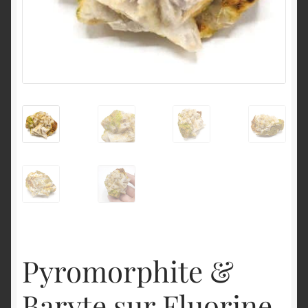
English
Pyromorphite &
Baryte sur Fluorine