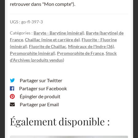
retrouver dans "Mon compte").
UGS :
go-fl-397-3
Catégories :
Baryte - Barytine (minéral)
,
Baryte (barytine) de
France
,
Chaillac (mine et carrière de)
,
Fluorite - Fluorine
(minéral)
,
Fluorite de Chaillac
,
Minéraux de l'Indre (36)
,
Pyromorphite (minéral)
,
Pyromorphite de France
,
Stock
d'Archives (produits vendus)
Partager sur Twitter
Partager sur Facebook
Épingler de produit
Partager par Email
Également disponible :