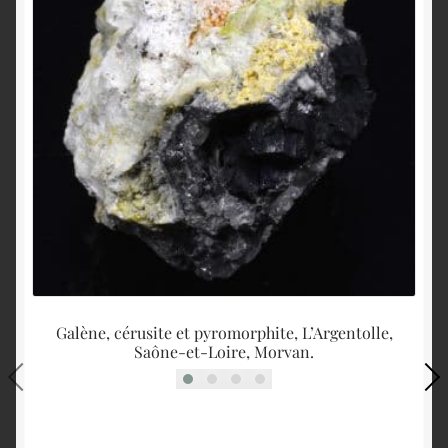
Galène, cérusite et pyromorphite, L’Argentolle,
Py
Saône-et-Loire, Morvan.