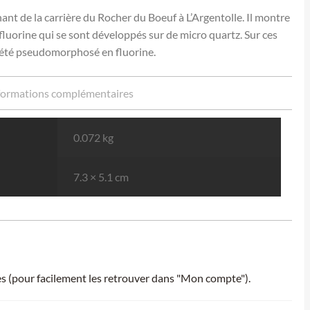
ant de la carrière du Rocher du Boeuf à L’Argentolle. Il montre
fluorine qui se sont développés sur de micro quartz. Sur ces
a été pseudomorphosé en fluorine.
formations complémentaires
0.072 kg
7.3 × 5.1 cm
ies (pour facilement les retrouver dans "Mon compte").