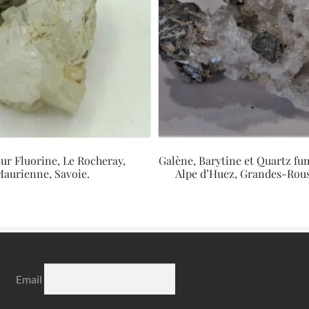
ur Fluorine, Le Rocheray,
Galène, Barytine et Quartz fu
aurienne, Savoie.
Alpe d’Huez, Grandes-Rouss
Email