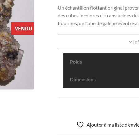
Un échantillon flottant original proven
des cubes incolores et translucides de 
fluorines, un cube de galène éventré 
VENDU
In
Poids
Dimensions
Ajouter à ma liste d’env