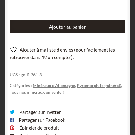
quantité
Ajouter au panier
de
Pyromorphite,
Forêt
Ajouter à ma liste d’envies (pour facilement les
Noire,
retrouver dans "Mon compte").
Allemagne.
UGS :
go-fl-361-3
Catégories :
Minéraux d'Allemagne
,
Pyromorphite (minéral)
,
Tous nos minéraux en vente !
Partager sur Twitter
Partager sur Facebook
Épingler de produit