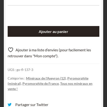
quantité
Ajouter au panier
de
Pyromorphite
jaune
Ajouter à ma liste d’envies (pour facilement les
à
retrouver dans "Mon compte").
verte,
Nant,
UGS :
go-fl-137-3
Millau,
Aveyron.
Catégories :
Minéraux de l'Aveyron (12)
,
Pyromorphite
(minéral)
,
Pyromorphite de France
,
Tous nos minéraux en
vente !
Partager sur Twitter