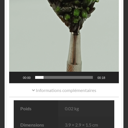
00:00
00:18
Informations complémentaires
Poids
0.02 kg
Dimensions
3.9 × 2.9 × 1.5 cm