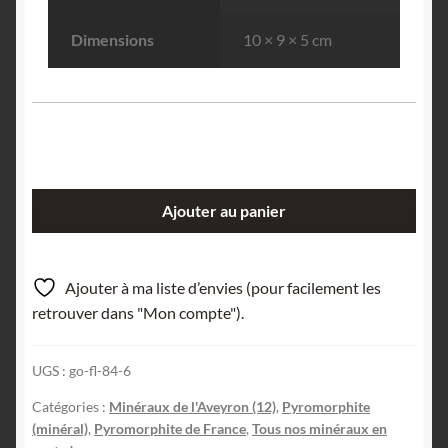
Dimensions
10 × 9 × 5 cm
quantité
Ajouter au panier
de
Pyromorphite,
La
Ajouter à ma liste d’envies (pour facilement les
Vidale,
retrouver dans "Mon compte").
Asprières,
Aveyron.
UGS :
go-fl-84-6
Catégories :
Minéraux de l'Aveyron (12)
,
Pyromorphite
(minéral)
,
Pyromorphite de France
,
Tous nos minéraux en