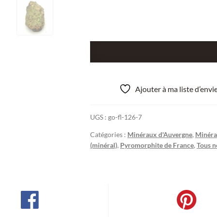
quantité
de
Pyromorphite,
Les
Ajouter à ma liste d’env
Rosiers,
Pontgibaud,
UGS :
go-fl-126-7
Puy-
de-
Catégories :
Minéraux d'Auvergne
,
Minéra
Dôme,
(minéral)
,
Pyromorphite de France
,
Tous n
Auvergne.