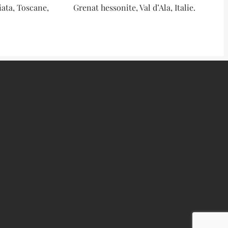
ata, Toscane,
Grenat hessonite, Val d’Ala, Italie.