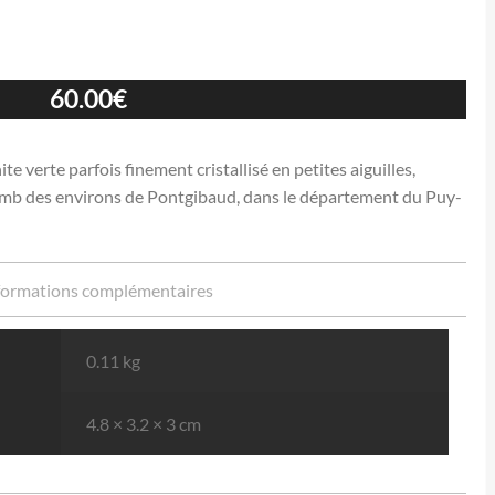
60.00
€
verte parfois finement cristallisé en petites aiguilles,
mb des environs de Pontgibaud, dans le département du Puy-
formations complémentaires
0.11 kg
4.8 × 3.2 × 3 cm