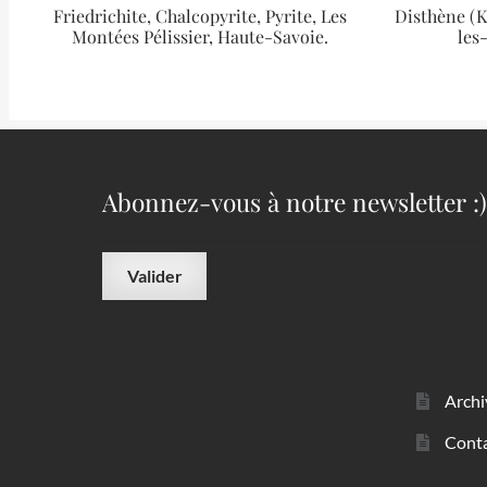
Friedrichite, Chalcopyrite, Pyrite, Les
Disthène (K
Montées Pélissier, Haute-Savoie.
les
Abonnez-vous à notre newsletter :)
Archi
Cont