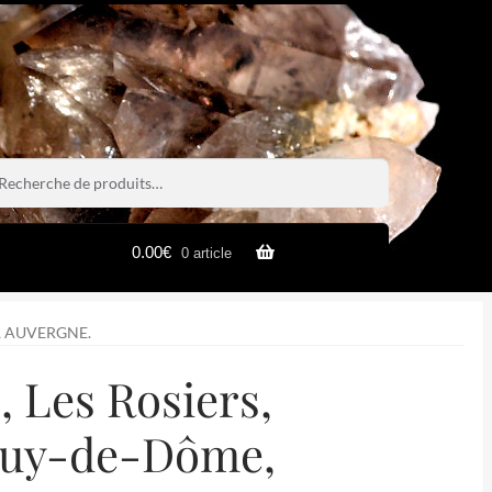
rche
rche
0.00
€
0 article
, AUVERGNE.
 Les Rosiers,
Puy-de-Dôme,