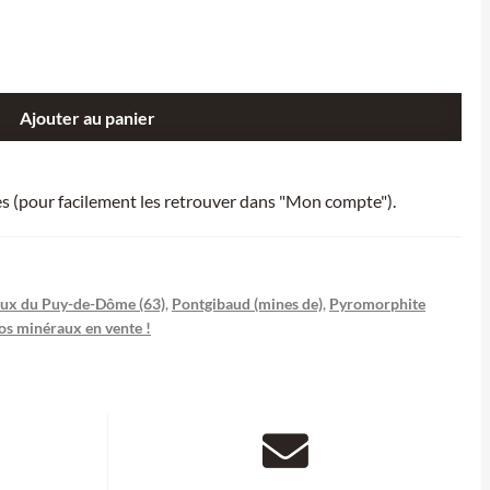
Ajouter au panier
ies (pour facilement les retrouver dans "Mon compte").
ux du Puy-de-Dôme (63)
,
Pontgibaud (mines de)
,
Pyromorphite
os minéraux en vente !