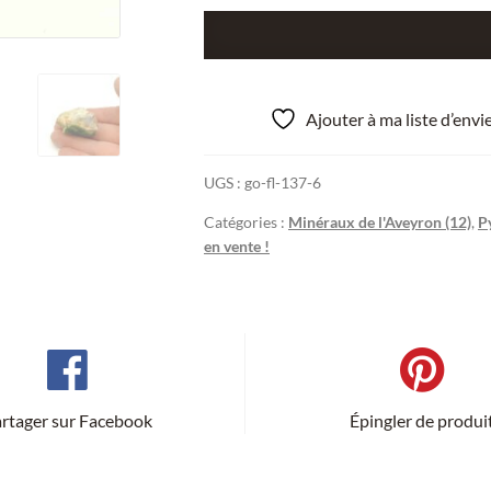
quantité
de
Pyromorphite
verte,
Ajouter à ma liste d’env
Nant,
Millau,
UGS :
go-fl-137-6
Aveyron.
Catégories :
Minéraux de l'Aveyron (12)
,
P
en vente !
rtager sur Facebook
Épingler de produi