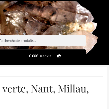
rche
rche
0.00
€
0 article
verte, Nant, Millau,