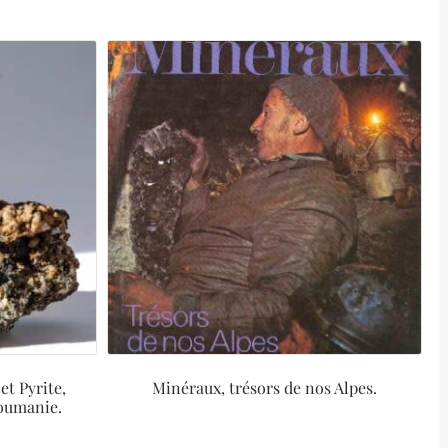
et Pyrite,
Minéraux, trésors de nos Alpes.
Roumanie.