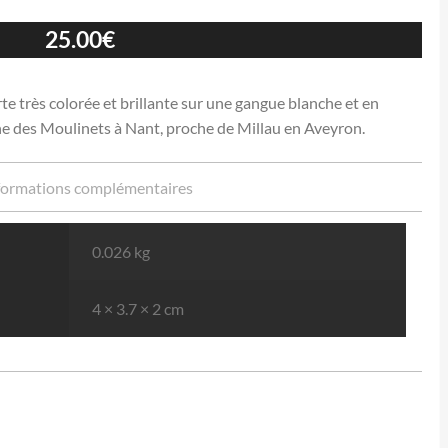
25.00
€
 très colorée et brillante sur une gangue blanche et en
ne des Moulinets à Nant, proche de Millau en Aveyron.
formations complémentaires
0.026 kg
4 × 3.7 × 2 cm