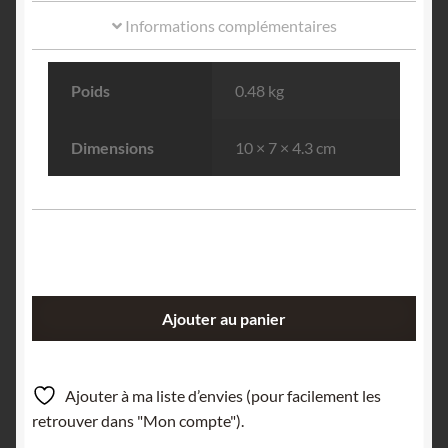
Informations complémentaires
Poids
0.48 kg
Dimensions
10 × 7 × 4.3 cm
quantité
Ajouter au panier
de
Pyromorphite
blanche,
Ajouter à ma liste d’envies (pour facilement les
Pranal,
retrouver dans "Mon compte").
Pontgibaud,