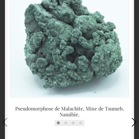
Pseudomorphose de Malachite, Mine de Tsumeb,
A
Namibie.