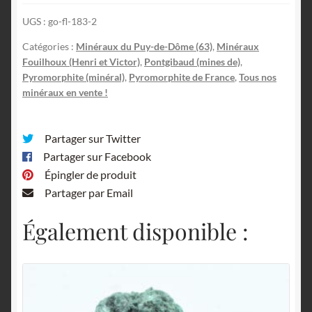
Puy-
UGS :
go-fl-183-2
de-
Dôme,
Catégories :
Minéraux du Puy-de-Dôme (63)
,
Minéraux
Auvergne.
Fouilhoux (Henri et Victor)
,
Pontgibaud (mines de)
,
Pyromorphite (minéral)
,
Pyromorphite de France
,
Tous nos
minéraux en vente !
Partager sur Twitter
Partager sur Facebook
Épingler de produit
Partager par Email
Également disponible :