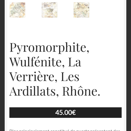
Pyromorphite,
Wulfénite, La
Verrière, Les
Ardillats, Rhône.
45.00
€
Bloc principalement constitué de quartz présentant des