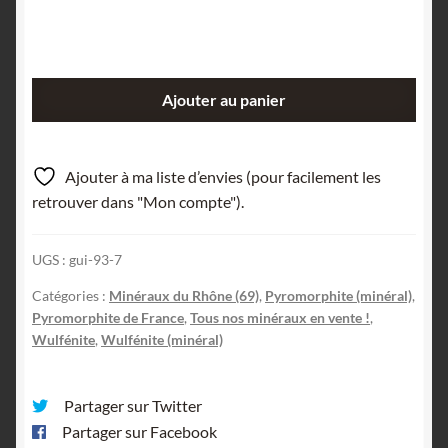
quantité
Ajouter au panier
de
Pyromorphite,
Wulfénite,
Ajouter à ma liste d’envies (pour facilement les
La
retrouver dans "Mon compte").
Verrière,
Les
UGS :
gui-93-7
Ardillats,
Rhône.
Catégories :
Minéraux du Rhône (69)
,
Pyromorphite (minéral)
,
Pyromorphite de France
,
Tous nos minéraux en vente !
,
Wulfénite
,
Wulfénite (minéral)
Partager sur Twitter
Partager sur Facebook