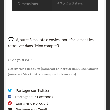
Dimensions
5.7 × 4 × 3.6 cm
Ajouter à ma liste d’envies (pour facilement les
retrouver dans "Mon compte").
UGS :
go-fl-83-2
Catégories :
Brookite (minéral)
,
Minéraux de Suisse
,
Quartz
(minéral)
,
Stock d'Archives (produits vendus)
Partager sur Twitter
Partager sur Facebook
Épingler de produit
Partager par Email