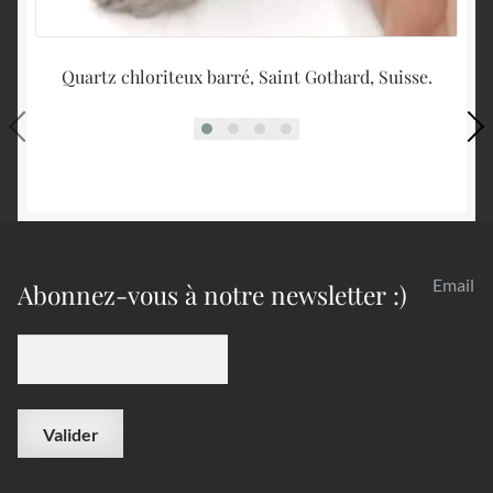
Quartz chloriteux barré, Saint Gothard, Suisse.
Ep
Email
Abonnez-vous à notre newsletter :)