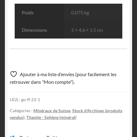
Poids
0.075 kg
Dimensions
5 × 4.6 × 1.5 cm
Ajouter à ma liste d’envies (pour facilement les
retrouver dans "Mon compte").
UGS :
go-fl-23-1
Catégories :
Minéraux de Suisse
,
Stock d'Archives (produits
vendus)
,
Titanite - Sphène (minéral)