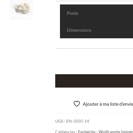
Poids
Dimensions
quantité
de
Quartz
et
Ajouter à ma liste d’env
Wolframite,
Panasqueira,
UGS :
EN-5035-14
Portugal.
Catégories :
Ferbérite - Wolframite (minér