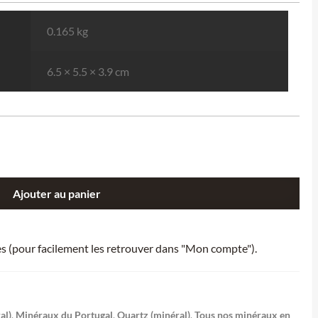
0.165 kg
6.5 × 5.5 × 3.9 cm
Ajouter au panier
ies (pour facilement les retrouver dans "Mon compte").
al)
,
Minéraux du Portugal
,
Quartz (minéral)
,
Tous nos minéraux en