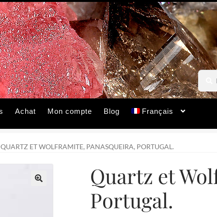
Reche
Reche
pour :
s
Achat
Mon compte
Blog
Français
QUARTZ ET WOLFRAMITE, PANASQUEIRA, PORTUGAL.
Quartz et Wol
Portugal.
🔍