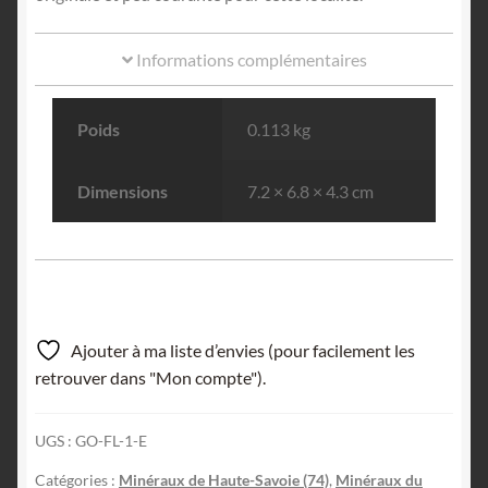
Informations complémentaires
Poids
0.113 kg
Dimensions
7.2 × 6.8 × 4.3 cm
Ajouter à ma liste d’envies (pour facilement les
retrouver dans "Mon compte").
UGS :
GO-FL-1-E
Catégories :
Minéraux de Haute-Savoie (74)
,
Minéraux du