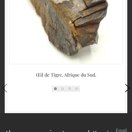
Œil de Tigre, Afrique du Sud.
Ro
Email