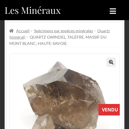
Les Minéraux
Aller
Aller
à
au
la
contenu
Accueil
Accueil
navigation
Accueil
Spécimens par espèces minérales
Quartz
(minéral)
QUARTZ GWINDEL, TALÈFRE, MASSIF DU
Catégories
Boutique
MONT BLANC, HAUTE-SAVOIE.
Nouveautés
Nouveautés
Achat
Blog
🔍
Mon compte
Achat
Blog
Contactez-nous
VENDU
Sites amis
Français