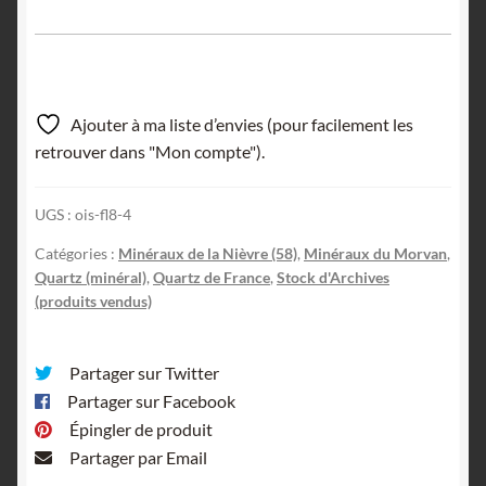
Ajouter à ma liste d’envies (pour facilement les
retrouver dans "Mon compte").
UGS :
ois-fl8-4
Catégories :
Minéraux de la Nièvre (58)
,
Minéraux du Morvan
,
Quartz (minéral)
,
Quartz de France
,
Stock d'Archives
(produits vendus)
Partager sur Twitter
Partager sur Facebook
Épingler de produit
Partager par Email