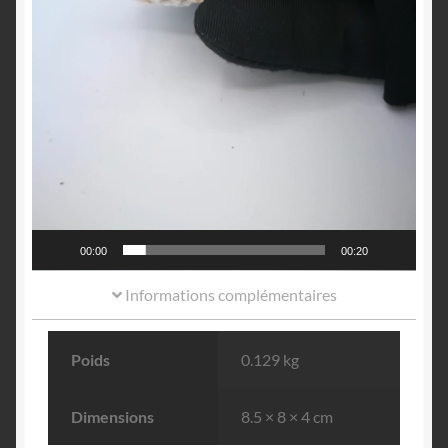
00:00
00:20
Informations complémentaires
Poids
0.129 kg
Dimensions
8.5 × 8 × 4 cm